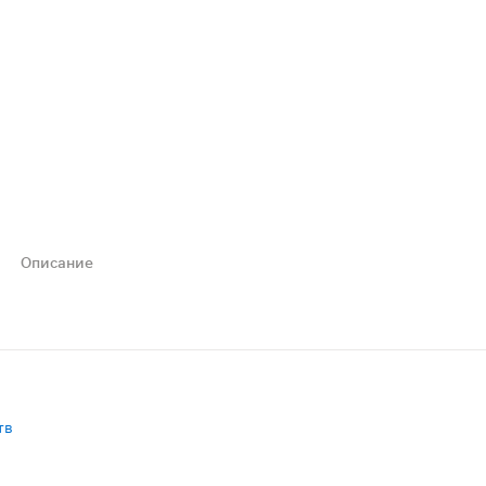
Описание
 кожи. Средство применяется в медицинских, косметическ
тв