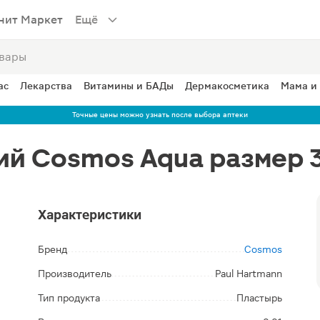
нит Маркет
Ещё
ас
Лекарства
Витамины и БАДы
Дермакосметика
Мама и
Точные цены можно узнать после выбора аптеки
ий Cosmos Aqua размер 
Характеристики
Бренд
Cosmos
Производитель
Paul Hartmann
Тип продукта
Пластырь