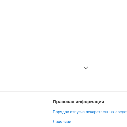
ользуется для защиты небольших, локальных повреждений
Правовая информация
Порядок отпуска лекарственных средс
Лицензии