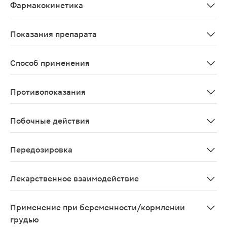
Фармакокинетика
Таблетка препарата Мезавант имеет ядро, содержащее 
Показания препарата
Индукция ремиссии по клиническим и эндоскопическим
Способ применения
Препарат принимают внутрь 1 раз/сут, во время еды. Т
Противопоказания
Гиперчувствительность к салицилатам (включая месал
Побочные действия
Со стороны крови и лимфатической системы: нечасто -
Передозировка
Симптомы: препарат Мезавант - это аминосалицилат; 
Лекарственное взаимодействие
Исследования у взрослых здоровых добровольцев не в
Применение при беременности/кормлении
грудью