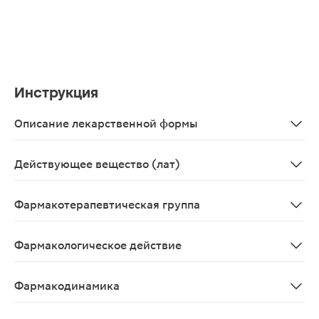
Инструкция
Описание лекарственной формы
Таблетки кишечнорастворимые с пролонгированным выс
Действующее вещество (лат)
Mesalazinum
Фармакотерапевтическая группа
Противовоспалительное кишечное средство.
Фармакологическое действие
Месалазин – это производное 5-аминосалициловой кис
Фармакодинамика
Месалазин - производное 5-аминосалициловой кислоты