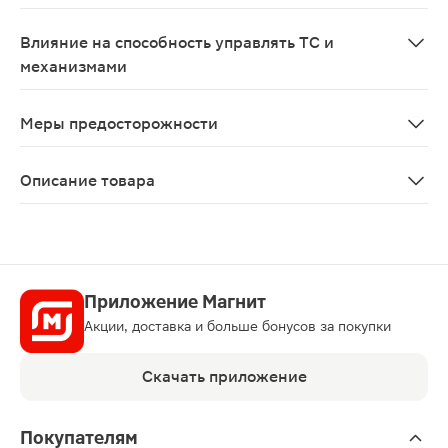
Беременность Опыт применения у беременных женщин о
Влияние на способность управлять ТС и
механизмами
Исследований влияния препарата Мезавант на способн
Меры предосторожности
Почечная или печеночная недостаточность Описаны сл
Описание товара
Мезавант таблетки пролонгированного действия 1.2г 
Приложение Магнит
Акции, доставка и больше бонусов за покупки
Скачать приложение
Покупателям