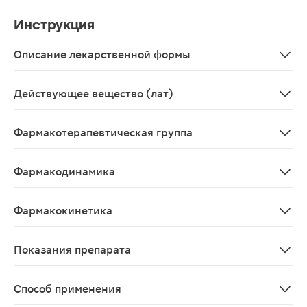
Инструкция
Описание лекарственной формы
Капсулы 120мг,21 шт. - блистеры (2) - пачки картонные.
Действующее вещество (лат)
Orlistatum
Фармакотерапевтическая группа
Препараты для лечения ожирения (исключая диетичес
Фармакодинамика
Ксеникал – мощный, специфический и обратимый ингиб
Фармакокинетика
Всасывание У добровольцев с нормальной массой тела 
Показания препарата
Длительная терапия больных ожирением или пациентов
Способ применения