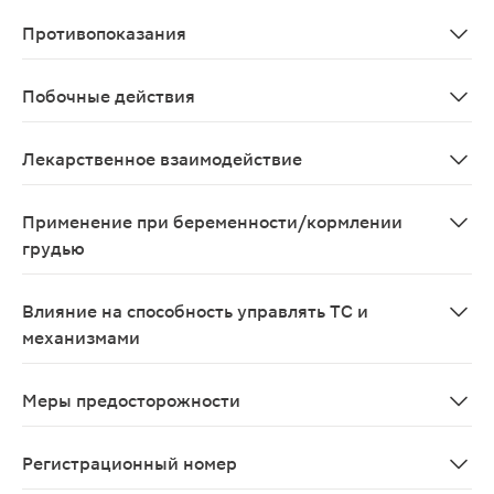
Внутрь, взрослым и детям старше 12 лет – по 1 капсу
Противопоказания
• Синдром хронической мальабсорбции; • холестаз; • 
Побочные действия
Для описания частоты побочных реакций используются
Лекарственное взаимодействие
Не выявлено взаимодействия с амитриптилином, аторв
Применение при беременности/кормлении
грудью
Препарат категории В. В исследованиях репродуктивно
Влияние на способность управлять ТС и
механизмами
Препарат Ксеникал не влияет на способность управля
Меры предосторожности
Ксеникал® эффективен в длительных программах контр
Регистрационный номер