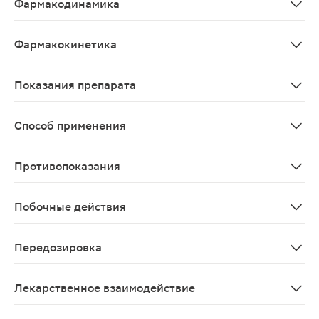
Фармакодинамика
Адреномиметическое средство для местного применен
Фармакокинетика
При местном интраназальном применении оксиметазоли
Показания препарата
Лечение острых респираторных заболеваний, сопровож
Способ применения
Интраназально. Взрослым и детям старше 6 лет: по 1 
Противопоказания
Повышенная чувствительность к компонентам препарата
Побочные действия
Со стороны дыхательной системы: возможны преходяща
Передозировка
После значительной передозировки или случайном при
Лекарственное взаимодействие
При одновременном применении ингибиторов МАО и тр