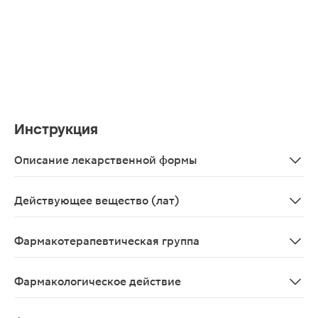
Инструкция
Описание лекарственной формы
Спрей назальный в виде прозрачного, бесцветного ил
Действующее вещество (лат)
Oxymetazolinum
Фармакотерапевтическая группа
Противоконгестивное средство - альфа-адреномимети
Фармакологическое действие
Сосудосуживающее, антиконгестивное, альфа-адрено