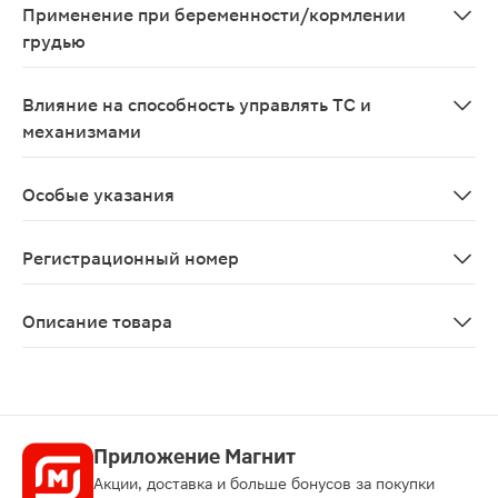
Применение при беременности/кормлении
грудью
С осторожностью применять при беременности и в пер
Влияние на способность управлять ТС и
механизмами
После длительного применения средств от насморка, 
Особые указания
Не следует применять препарат в течение длительного
Регистрационный номер
ЛП-№(000226)-(РГ-RU)
Описание товара
Риностоп Экстра спрей назальный 0.05% 15мл относит
Приложение Магнит
Акции, доставка и больше бонусов за покупки