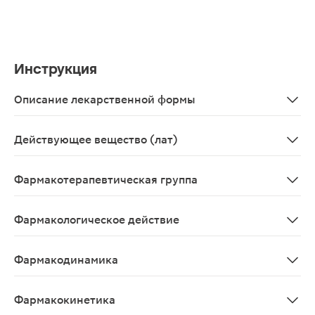
Инструкция
Описание лекарственной формы
Капли для приема внутрь в виде прозрачного, бесцвет
Действующее вещество (лат)
Cyanamidum
Фармакотерапевтическая группа
Алкоголизма средство лечения
Фармакологическое действие
Действие цианамида основано на блокаде ацетальдеги
Фармакодинамика
Действие цианамида основано на блокаде ацетальдеги
Фармакокинетика