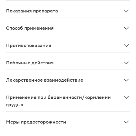
Сенсибилизирующее действие цианамида на алкоголь п
Показания препарата
Применяется для лечения больных хроническим алког
Способ применения
Лечение назначается после тщательного обследования 
Противопоказания
Тяжелые сердечные заболевания, заболевания дыхател
Побочные действия
Иногда: чувство усталости, сонливость, кожная сыпь, 
Лекарственное взаимодействие
Не следует применять цианамид одновременно с метро
Применение при беременности/кормлении
грудью
Применение препарата при беременности и в период 
Меры предосторожности
МИДЗО должен применяться только под наблюдением вр