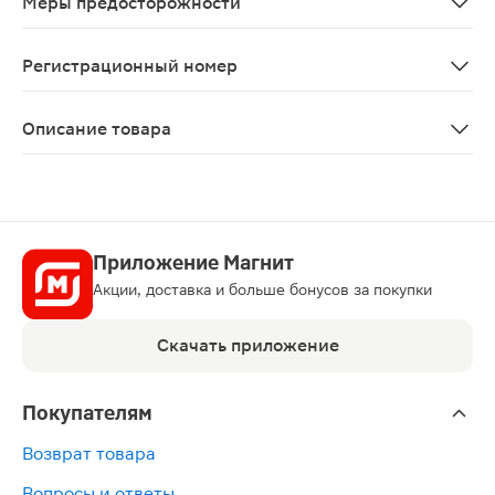
Меры предосторожности
С осторожностью: сахарный диабет 2 типа, пожилой в
Регистрационный номер
ЛП-№(011845)-(РГ-RU)
Описание товара
Мидримакс капли глазные 5мл используются для расши
Приложение Магнит
Акции, доставка и больше бонусов за покупки
Скачать приложение
Покупателям
Возврат товара
Вопросы и ответы