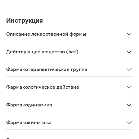
Инструкция
Описание лекарственной формы
Капли глазные в виде прозрачного раствора от бесцве
Действующее вещество (лат)
Tropicamidum+Phenylephrinum
Фармакотерапевтическая группа
Офтальмологических заболеваний средство диагност
Фармакологическое действие
Фенилэфрин — неселективный α-адреномиметик. При ин
Фармакодинамика
Фенилэфрин - неселективный α-адреномиметик. При ин
Фармакокинетика
Фенилэфрин легко проникает в ткани глаза, максималь