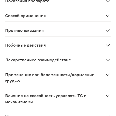
Показания препарата
В качестве мидриатического средства: при диагност
Способ применения
Конъюнктивально. Для расширения зрачка при диагно
Противопоказания
Гиперчувствительность к любому из компонентов; узко
Побочные действия
Местное: Аллергические реакции, повышение внутригл
Лекарственное взаимодействие
Адреномиметики усиливают, м-холиномиметики - осла
Применение при беременности/кормлении
грудью
Противопоказано принимать в период беременности и
Влияние на способность управлять ТС и
механизмами
После использования препарата, вследствие изменен