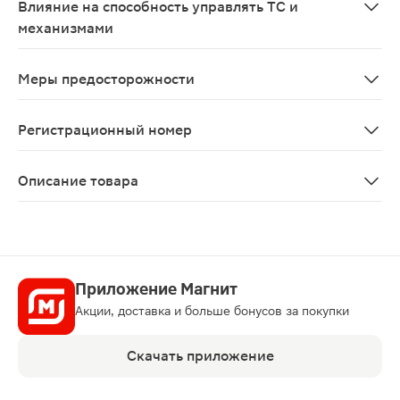
Влияние на способность управлять ТС и
механизмами
В период лечения из-за возможных побочных действи
Меры предосторожности
Возможен риск снижения артериального давления, гол
Регистрационный номер
ЛС-000652
Описание товара
Даларгин лиофилизат для приготовления раствора 1мг 
Приложение Магнит
Акции, доставка и больше бонусов за покупки
Скачать приложение