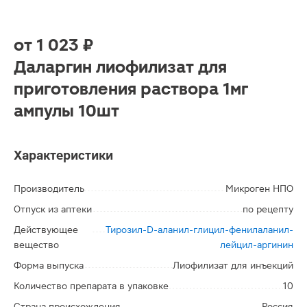
от
1 023 ₽
Даларгин лиофилизат для
приготовления раствора 1мг
ампулы 10шт
Характеристики
Производитель
Микроген НПО
Отпуск из аптеки
по рецепту
Действующее
Тирозил-D-аланил-глицил-фенилаланил-
вещество
лейцил-аргинин
Форма выпуска
Лиофилизат для инъекций
Количество препарата в упаковке
10
Страна происхождения
Россия