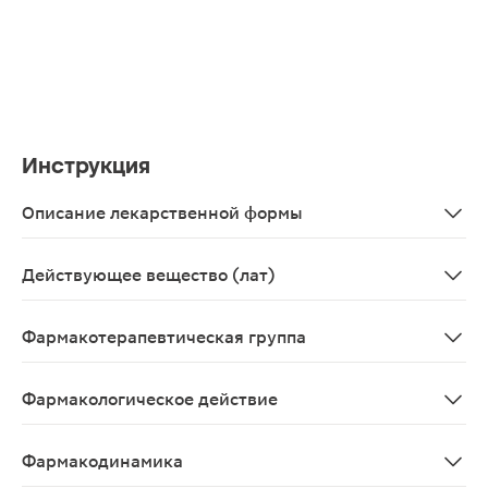
Инструкция
Описание лекарственной формы
Прозрачная, бесцветная жидкость; допускается запах 
Действующее вещество (лат)
Tyrosilum-D-alanyl-glycil-phenylalanyl-leucyl-arginini dia
Фармакотерапевтическая группа
Язвы пептической средство лечения - регуляторный пе
Фармакологическое действие
Противоязвенное действие лекарственных препаратов
Фармакодинамика