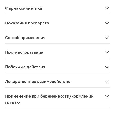
Синтетический гексапептид, аналог лейцинэнкефалина
Фармакокинетика
Исследования фармакокинетики не проводились.
Показания препарата
Язвенная болезнь желудка и двенадцатиперстной кишк
Способ применения
Внутривенно или внутримышечно. Непосредственно перед
Противопоказания
Гиперчувствительность, артериальная гипотензия, ос
Побочные действия
Со стороны сердечно-сосудистой системы: артериальн
Лекарственное взаимодействие
Даларгин усиливает действие анальгезирующих нарко
Применение при беременности/кормлении
грудью
Применение препарата при беременности и в период 