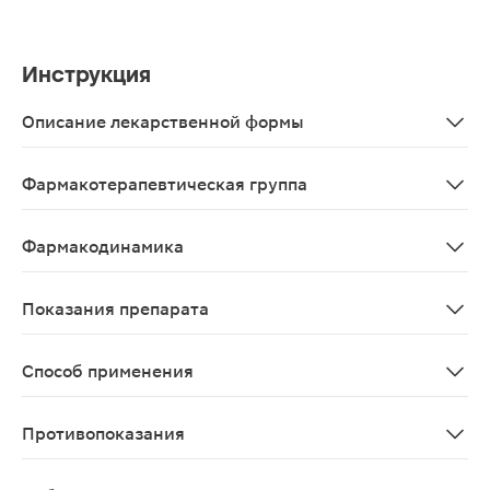
Инструкция
Описание лекарственной формы
Прозрачная, желтоватого цвета жидкость, со слабым 
Фармакотерапевтическая группа
Гомеопатическое средство.
Фармакодинамика
Гомеопатические препараты содержат активные вещест
Показания препарата
По рекомендации врача-гомеопата - в соответствии с
Способ применения
Внутрь, за 30 мин до или через 1 ч после еды, капли 
Противопоказания
Повышенная чувствительность к компонентам препарат