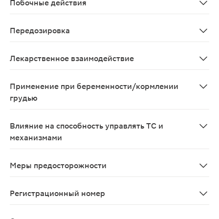
Побочные действия
Редко - повышенное слюноотделение.
Передозировка
Случаи передозировки не зарегистрированы.
Лекарственное взаимодействие
Клинически значимое взаимодействие препарата Галст
Применение при беременности/кормлении
грудью
При беременности и лактации препарат применяется п
Влияние на способность управлять ТС и
механизмами
Препарат не рекомендуется применять при выполнении
Меры предосторожности
Поскольку препарат содержит растительные природные
Регистрационный номер
П N013115/01