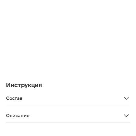
Инструкция
Состав
Ricinus communis seed oil (масло касторовое)
Описание
Масло Mirrolla косметическое касторовое 25мл допол