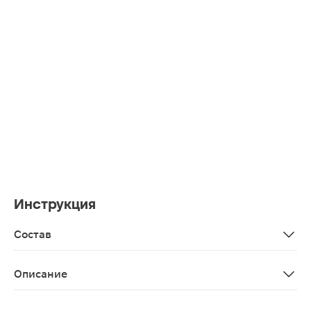
Инструкция
Состав
Масло из семян винограда, массовая доля 99,8%; вита
Описание
Масло виноградной косточки косметическое, 30 мл — 