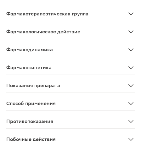
Xylomethazolinum
Фармакотерапевтическая группа
Сосудосуживающий препарат для местного применения 
Фармакологическое действие
Сосудосуживающий препарат для местного применения 
Фармакодинамика
Сосудосуживающий препарат для местного применения 
Фармакокинетика
При местном применении препарат практически не вса
Показания препарата
Симптоматическое лечение: острого ринита вирусного 
Способ применения
Капли назальные Взрослым и детям старше 6 лет закап
Противопоказания
Повышенная чувствительность к какому-либо из компо
Побочные действия