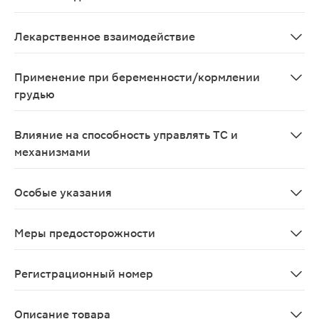
Местные реакции: при частом и/или длительном примен
Лекарственное взаимодействие
Возможно усиление системного действия при одновре
Применение при беременности/кормлении
грудью
Не следует применять препарат во время беременнос
Влияние на способность управлять ТС и
механизмами
В дозах, превышающих рекомендуемые, может влиять 
Особые указания
Не следует применять более 7 дней. Не следует прев
Меры предосторожности
Стенокардия; сахарный диабет; гиперплазия предста
Регистрационный номер
ЛП-№(002463)-(РГ-RU)
Описание товара