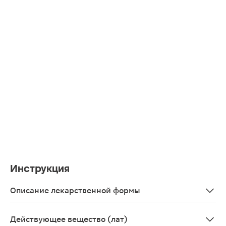
Инструкция
Описание лекарственной формы
Прозрачный, бесцветный или со слегка желтоватым отт
Действующее вещество (лат)