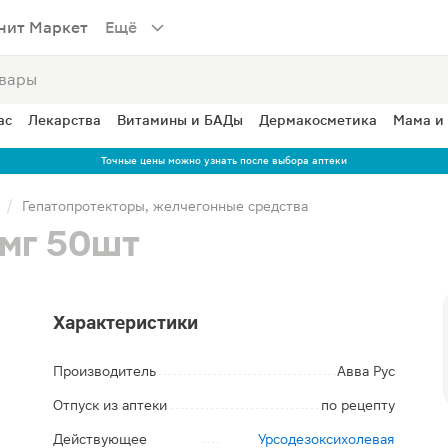
нит Маркет
Ещё
ас
Лекарства
Витамины и БАДы
Дермакосметика
Мама и
Точные цены можно узнать после выбора аптеки
Гепатопротекторы, желчегонные средства
мг 50шт
Характеристики
Производитель
Авва Рус
Отпуск из аптеки
по рецепту
Действующее
Урсодезоксихолевая