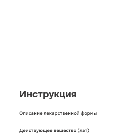
Инструкция
Описание лекарственной формы
Капсулы твердые желатиновые, №00, с белым кор
Действующее вещество (лат)