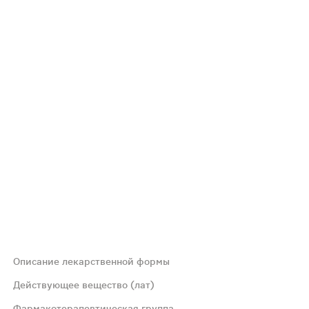
Описание лекарственной формы
лированный порошок белого или почти белого цвета.
Действующее вещество (лат)
Фармакотерапевтическая группа