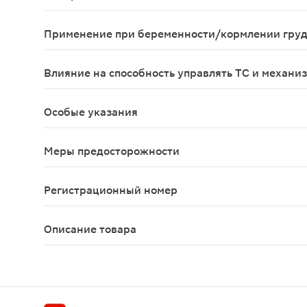
При совместном применении антациды, содержащ
Применение при беременности/кормлении гру
Беременность Данные о применении урсодезоксих
Влияние на способность управлять ТС и механи
Препарат не оказывает негативного влияния на 
Особые указания
Для растворения желчных камней УДХК конкремен
Меры предосторожности
Для растворения желчных камней УДХК конкремен
Регистрационный номер
ЛСР-009125/10
Описание товара
Урсолив капсулы 250 мг 50 шт — это средство, 