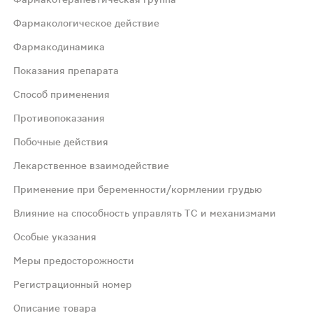
Фармакологическое действие
Фармакодинамика
Показания препарата
мическое и некоторое иммуномодулирующее действие. В 
Способ применения
Противопоказания
мическое и некоторое иммуномодулирующее действие. В 
Побочные действия
Лекарственное взаимодействие
терапия); - Растворение мелких и средних холе­стеринов
Применение при беременности/кормлении грудью
еред сном, не разжевывая и запивая небольшим количество
Влияние на способность управлять ТС и механизмами
Особые указания
содержанием кальция) камней желчного пузыря и общего 
Меры предосторожности
Регистрационный номер
рье, запор, транзиторное повышение активности печеноч
Описание товара