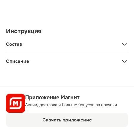
Инструкция
Состав
Экстракт медицинской пиявки, мочевина, салициловая к
Описание
Крем для ног Софья с экстрактом пиявки и мочевины 
Приложение Магнит
Акции, доставка и больше бонусов за покупки
Скачать приложение