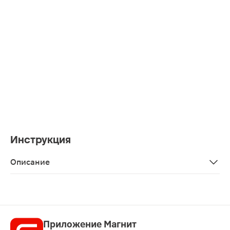
Инструкция
Описание
Спрей для гигиены полости рта Люголь Виалайн 45мл —
Приложение Магнит