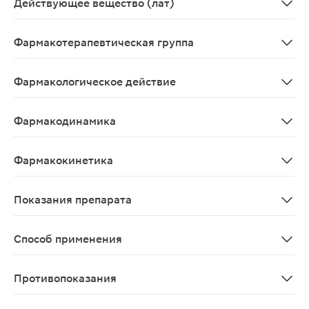
Действующее вещество (лат)
Ondansetronum
Фармакотерапевтическая группа
Противорвотное средство - серотониновых рецепторов
Фармакологическое действие
Противорвотное средство. Эффективно предупреждает 
Фармакодинамика
Ондансетрон является селективным антагонистом реце
Фармакокинетика
Фармакокинетические параметры ондансетрона не измен
Показания препарата
Предупреждение и устранение тошноты и рвоты, вызв
Способ применения
Выбор режима дозирования определяется эметогенност
Противопоказания
Повышенная чувствительность, беременность, период л