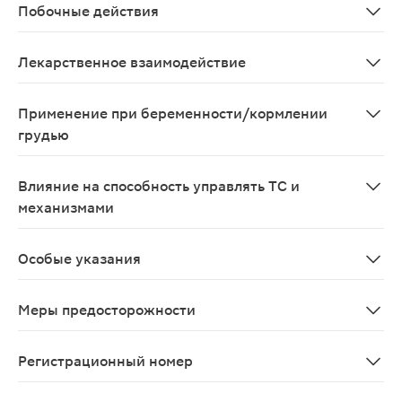
Побочные действия
Со стороны ЦНС: головные боли; редко - транзиторные
Лекарственное взаимодействие
Так как ондансетрон метаболизируется ферментной си
Применение при беременности/кормлении
грудью
Ондансетрон противопоказан к применению при береме
Влияние на способность управлять ТС и
механизмами
В период применения ондансетрона пациентам следуе
Особые указания
Имеются сообщения о возникновении реакций гиперчу
Меры предосторожности
Гиперчувствительность к другим антагонистам 5НТ3-р
Регистрационный номер
ЛП-№(002528)-(РГ-RU)