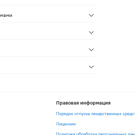
только в тех случаях, когда ожидаемая польза для мате
змами
ранспортными средствами и другими механизмами - не из
азвиться гиперкалиемия, которая обусловлена механизмо
честве дополнения к стандартной терапии у людей, пере
Правовая информация
Порядок отпуска лекарственных средс
Лицензии
Политика обработки персональных да