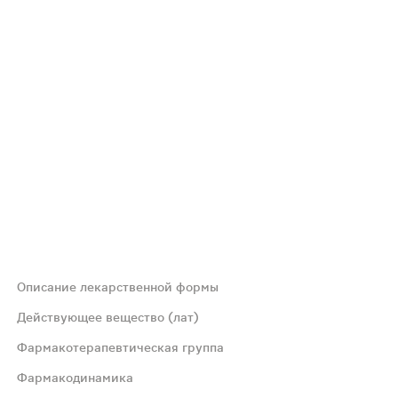
Описание лекарственной формы
го цвета, с гравировкой E9RN на одной стороне и 25 на 
Действующее вещество (лат)
Фармакотерапевтическая группа
Фармакодинамика