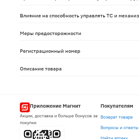
Препарат следует применять с осторожностью и 
Влияние на способность управлять ТС и механи
Эффекты эплеренона на способность управлять т
Меры предосторожности
Гиперкалиемия При терапии эплереноном может р
Регистрационный номер
ЛП-005308
Описание товара
Иплерон таблетки 25мг 30шт предназначены в ка
Приложение Магнит
Покупателям
Акции, доставка и больше бонусов за
Возврат товара
покупки
Вопросы и ответы
Найти аптеку