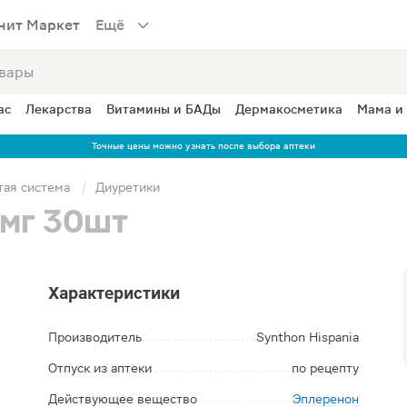
нит Маркет
Ещё
ас
Лекарства
Витамины и БАДы
Дермакосметика
Мама и
Точные цены можно узнать после выбора аптеки
тая система
Диуретики
мг 30шт
Характеристики
Производитель
Synthon Hispania
Отпуск из аптеки
по рецепту
Действующее вещество
Эплеренон