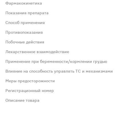
Фармакокинетика
Показания препарата
 отличие от глюкокортикоидных прогестероновых и андро
Способ применения
Противопоказания
рь в виде таблеток. Максимальные концентрации в плазм
Побочные действия
Лекарственное взаимодействие
мертности и заболеваемости у пациентов со стабильной 
Применение при беременности/кормлении грудью
идуального подбора дозы могут быть использованы дозиро
Влияние на способность управлять ТС и механизмами
Меры предосторожности
воротке крови пациента в начале лечения, более 5,0 мм
Регистрационный номер
Описание товара
триглицеридемия, гипонатриемия. Со стороны нервной сис
ный риск развития гиперкалиемии, эплеренон не следуе