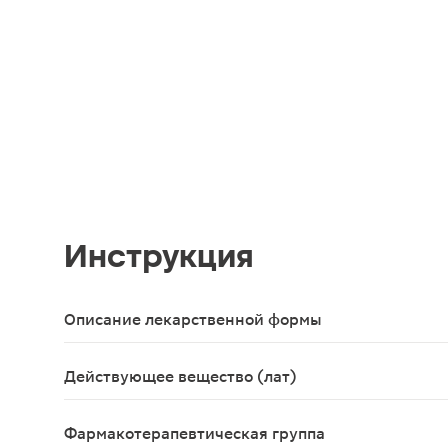
Инструкция
Описание лекарственной формы
Круглые, двояковыпуклые таблетки, покрытые пле
Действующее вещество (лат)
Eplerenonum
Фармакотерапевтическая группа