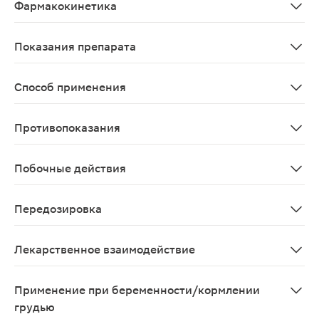
Фармакокинетика
При местном интраназальном применении оксиметазоли
Показания препарата
Острые респираторные заболевания с явлениями ринит
Способ применения
Интраназально. Для взрослых и детей старше 6 лет. П
Противопоказания
Повышенная чувствительность к компонентам препарат
Побочные действия
При частом и/или длительном применении: раздражение
Передозировка
В случаях передозировки или случайного пероральног
Лекарственное взаимодействие
При одновременном применении ингибиторов МАО и т
Применение при беременности/кормлении
грудью