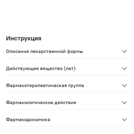
Инструкция
Описание лекарственной формы
Спрей назальный дозированный в виде прозрачного, б
Действующее вещество (лат)
Xylomethazolinum+Dexpanthenolum
Фармакотерапевтическая группа
Противоконгестивное средство - альфа-адреномимети
Фармакологическое действие
Антиконгестивное, сосудосуживающее, регенерирующ
Фармакодинамика
Ксилометазолин - относится к группе местных сосудо