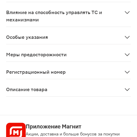
Противопоказан во время беременности и в период ла
Влияние на способность управлять ТС и
механизмами
После длительного применения средств от насморка, 
Особые указания
Не следует применять препарат в течение длительного
Меры предосторожности
С осторожностью: Сахарный диабет, феохромоцитома, 
Регистрационный номер
ЛП-№(006447)-(РГ-RU)
Описание товара
Риностоп двойная помощь спрей назальный 0.1мг + 5мг
Приложение Магнит
Акции, доставка и больше бонусов за покупки