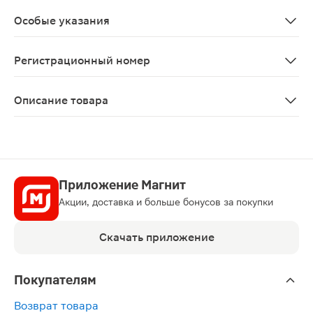
Исследования влияния препарата Сертикан® на спосо
Особые указания
В период лечения рекомендуется регулярный контроль
Регистрационный номер
ЛП-№(002986)-(РГ-RU)
Описание товара
Сертикан таблетки 250мкг 60шт — лекарственный преп
Приложение Магнит
Акции, доставка и больше бонусов за покупки
Скачать приложение
Покупателям
Возврат товара