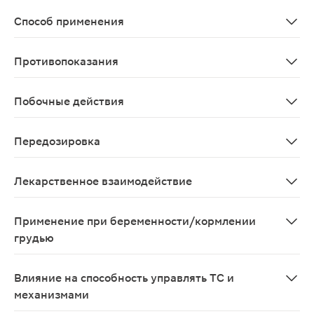
Трансплантация почки и сердца: Профилактика оттор
Способ применения
Принимают внутрь, или всегда вместе с пищей, или в
Противопоказания
Повышенная чувствительность к эверолимусу, сиролим
Побочные действия
Со стороны системы кроветворения и лимфатической си
Передозировка
Имеющийся опыт передозировки у людей ограничен. Из
Лекарственное взаимодействие
На абсорбцию и последующую элиминацию эверолимуса 
Применение при беременности/кормлении
грудью
Данные по применению при беременности отсутствуют.
Влияние на способность управлять ТС и
механизмами