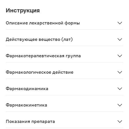
Инструкция
Описание лекарственной формы
Таблетки от белого до желтоватого цвета, круглые, пл
Действующее вещество (лат)
Everolimusum
Фармакотерапевтическая группа
Иммунодепрессивное средство.
Фармакологическое действие
Противоопухолевое, иммунодепрессивное.
Фармакодинамика
Активное вещество препарата Сертикан® — эверолимус
Фармакокинетика
Всасывание. После приема внутрь Cmax достигается че
Показания препарата