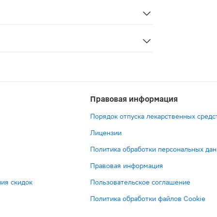
у пациентов с пониженным или лабильным АД оно может с
ое средство для лечения депрессивных состояний. Это т
Правовая информация
Порядок отпуска лекарственных средс
Лицензии
Политика обработки персональных да
Правовая информация
ия скидок
Пользовательское соглашение
Политика обработки файлов Cookie