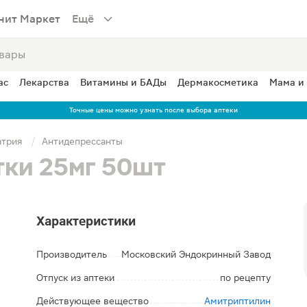
нит Маркет
Ещё
ас
Лекарства
Витамины и БАДы
Дермакосметика
Мама и
Точные цены можно узнать после выбора аптеки
атрия
Антидепрессанты
ки 25мг 50шт
Характеристики
Производитель
Московский Эндокринный Завод
Отпуск из аптеки
по рецепту
Действующее вещество
Амитриптилин