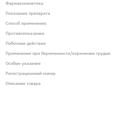
Фармакокинетика
Показания препарата
нтидепрессивного действия связывают с повышением кон
Способ применения
 Метаболизируется с образованием активного метаболита
Противопоказания
Побочные действия
стройства и нарушения поведения, фобические расстройс
Применение при беременности/кормлении грудью
Особые указания
дка). Взрослые Взрослым при депрессии начальная доза -
Регистрационный номер
атриовентрикулярной и внутрижелудочковой проводимо­сти
Описание товара
сухость во рту, запор, кишечная непроходимость, задерж