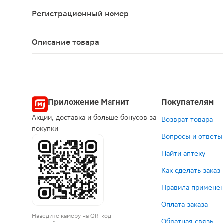
Перед началом лечения необходим контроль АД (
Регистрационный номер
ЛП-№(002245)-(РГ-RU)
Описание товара
Амитриптилин таблетки 25мг 50шт — лекарственн
Приложение Магнит
Покупателям
Акции, доставка и больше бонусов за
Возврат товара
покупки
Вопросы и ответы
Найти аптеку
Как сделать заказ
Правила применен
Оплата заказа
Наведите камеру на QR-код
Обратная связь