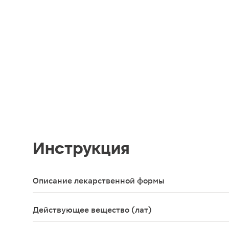
Инструкция
Описание лекарственной формы
Таблетки от белого с сероватым или белого с кр
Действующее вещество (лат)
Amitriptylinum