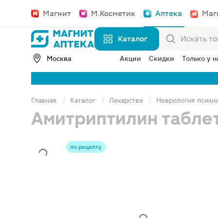
Магнит
М.Косметик
Аптека
Маг
Каталог
Москва
Акции
Скидки
Только у н
Главная
Каталог
Лекарства
Неврология психи
Амитриптилин таблет
по рецепту