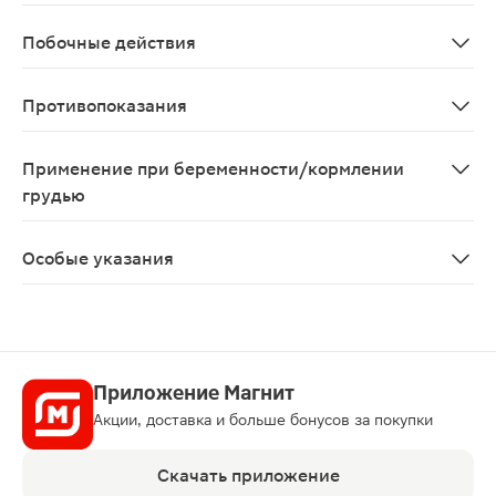
Местно, наружно. Мазь наносят тонким слоем на пораж
Побочные действия
Аллергические реакции, дерматит.
Противопоказания
Повышенная чувствительность к нитрофуралу, произв
Применение при беременности/кормлении
грудью
При беременности и в период грудного вскармливания
Особые указания
Если после лечения улучшение не наступает или симп
Приложение Магнит
Акции, доставка и больше бонусов за покупки
Скачать приложение