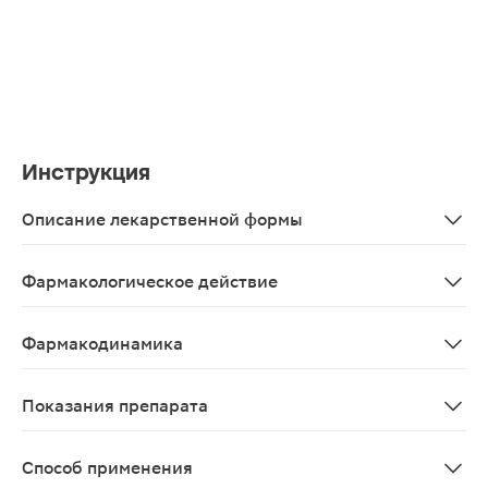
Инструкция
Описание лекарственной формы
Мазь от желтого до желто-коричневого или зеленоват
Фармакологическое действие
Противомикробное средство, производное нитрофурана. Ак
Фармакодинамика
Противомикробное средство, в отличие от других химико
Показания препарата
Для наружного применения: гнойные раны, пролежни, ож
Способ применения