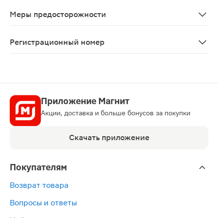
В период лечения необходимо воздерживаться от вож
Меры предосторожности
Гиперплазия предстательной железы, узкоугольная гла
Регистрационный номер
ЛП-№(012049)-(ГП-RU)
Приложение Магнит
Акции, доставка и больше бонусов за покупки
Скачать приложение
Покупателям
Возврат товара
Вопросы и ответы