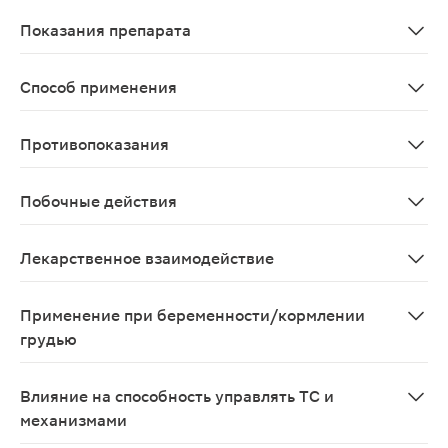
После перорального приема пик плазменной концентрац
Показания препарата
Синдром паркинсонизма и идиопатическая болезнь Па
Способ применения
Внутрь, после еды с небольшим количеством жидкости,
Противопоказания
Гиперчувствительность к любому из компонентов препа
Побочные действия
Со стороны нервной системы: двигательное или психич
Лекарственное взаимодействие
Противопоказан одновременный прием амантадина и пр
Применение при беременности/кормлении
грудью
Препарат противопоказан при беременности и в перио
Влияние на способность управлять ТС и
механизмами