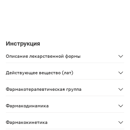
Инструкция
Описание лекарственной формы
Круглые, двояковыпуклые таблетки, покрытые пленочн
Действующее вещество (лат)
Amantadinum
Фармакотерапевтическая группа
Противопаркинсоническое средство.
Фармакодинамика
Амантадин оказывает непрямое агонистическое действ
Фармакокинетика