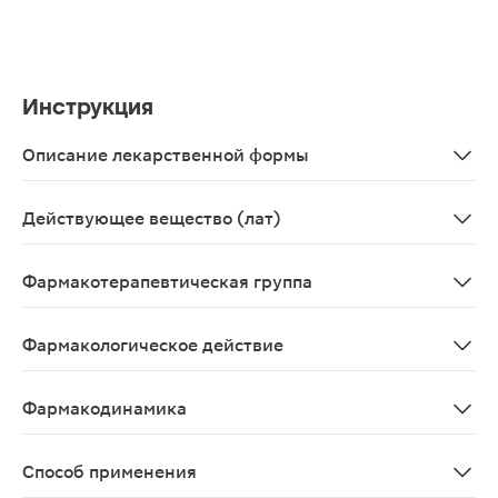
Инструкция
Описание лекарственной формы
Таблетки
Действующее вещество (лат)
Flores Helichrysi arenarii
Фармакотерапевтическая группа
Желчегонное средство растительного происхождения.
Фармакологическое действие
Средство растительного происхождения; оказывает же
Фармакодинамика
Средство растительного происхождения; оказывает же
Способ применения