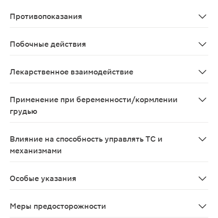
Внутрь, взрослым и детям старше 12 лет по 1 таблетке 
Противопоказания
Обтурационная желтуха, язвенная болезнь желудка и 1
Побочные действия
Аллергические реакции, повышение АД у пациентов с 
Лекарственное взаимодействие
Повышает активность метронидазола и аминохинола п
Применение при беременности/кормлении
грудью
Не рекомендуется применять в период беременности и
Влияние на способность управлять ТС и
механизмами
Применение препарата не оказывает влияния на спос
Особые указания
С осторожностью назначают пациентам с повышенной к
Меры предосторожности