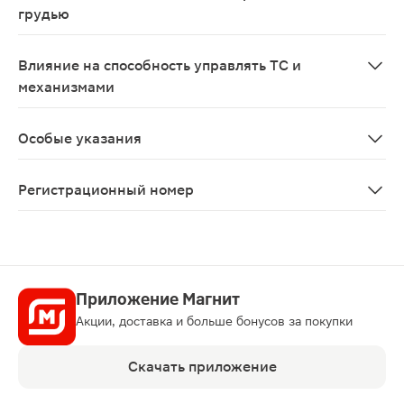
грудью
Противопоказано применение препарата при беременн
Влияние на способность управлять ТС и
механизмами
Применение препарата не оказывает влияния на спос
Особые указания
Не следует наносить препараты муравьиной кислоты н
Регистрационный номер
ЛП-№(007938)-(РГ-RU)
Приложение Магнит
Акции, доставка и больше бонусов за покупки
Скачать приложение