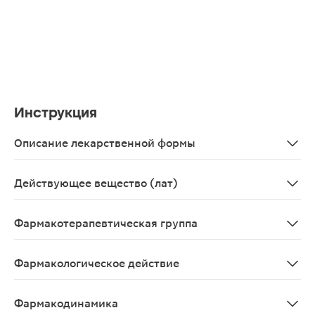
Инструкция
Описание лекарственной формы
Прозрачная, бесцветная жидкость своеобразного резко
Действующее вещество (лат)
Acidum formicicum
Фармакотерапевтическая группа
Местнораздражающее средство.
Фармакологическое действие
Местнораздражающее
Фармакодинамика