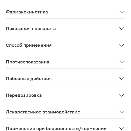
Местнораздражающее средство, оказывает «отвлекающ
Фармакокинетика
Не изучено.
Показания препарата
В составе комплексной терапии невралгии, артралгии
Способ применения
Наружно. Растирают кожу в болезненной области. Курс
Противопоказания
Повышенная чувствительность к любому из компонентов
Побочные действия
Гиперемия, зуд кожи, аллергические реакции.
Передозировка
Сведения о симптомах передозировки при местном и 
Лекарственное взаимодействие
При одновременном применении с препаратами для на
Применение при беременности/кормлении