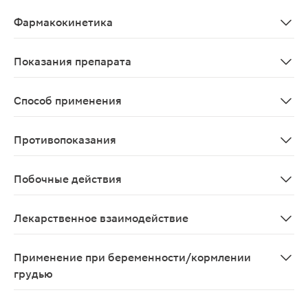
Антисептическое средство. Обладает бактериостатиче
Фармакокинетика
Всасывается в ЖКТ и через поврежденные кожные покр
Показания препарата
казаний нет
Способ применения
Местно и наружно. Кандидоз слизистой оболочки полос
Противопоказания
Повышенная чувствительность к компонентам препарат
Побочные действия
Гиперемия, ощущение жжения в месте нанесения средс
Лекарственное взаимодействие
Не описано.
Применение при беременности/кормлении
грудью
Применение препарата противопоказано беременным 