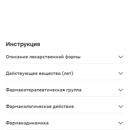
Инструкция
Описание лекарственной формы
Бесцветная, вязкая жидкость.
Действующее вещество (лат)
Natrii tetraboras
Фармакотерапевтическая группа
Антисептическое средство.
Фармакологическое действие
Антисептическое средство. Обладает бактериостатиче
Фармакодинамика