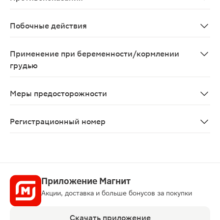
Повышенная чувствительность к препарату, детский во
Побочные действия
Возможны аллергические реакции. В некоторых случая
Применение при беременности/кормлении
грудью
a:2:{s:4:"TEXT";s:105:"Противопоказан во время беремен
Меры предосторожности
a:2:{s:4:"TYPE";s:4:"HTML";s:4:"TEXT";s:81:"С осторожно
Регистрационный номер
Р N000871/01
Приложение Магнит
Акции, доставка и больше бонусов за покупки
Скачать приложение