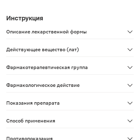
Инструкция
Описание лекарственной формы
Кусочки стеблей, листьев, цветков, бутонов, недозре
Действующее вещество (лат)
Herba Hyperici perforati
Фармакотерапевтическая группа
Вяжущее средство растительного происхождения.
Фармакологическое действие
Настой травы зверобоя оказывает вяжущее, противово
Показания препарата
Показаний нет
Способ применения
2 фильтр-пакета (3,0 г) помещают в стеклянную или эм
Противопоказания