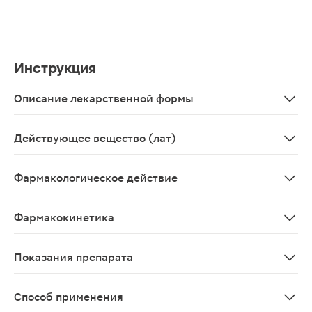
Инструкция
Описание лекарственной формы
Таблетки, покрытые пленочной оболочкой белого или по
Действующее вещество (лат)
Aceclophenacum
Фармакологическое действие
НПВС, производное фенилуксусной кислоты. Оказывает
Фармакокинетика
Ацеклофенак быстро и полностью всасывается после пр
Показания препарата
Симптоматическое лечение ревматоидного артрита, ос
Способ применения