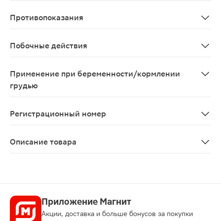
Препарат следует принимать в минимально эффективной
Противопоказания
Эрозивно-язвенные поражения желудочно-кишечного тр
Побочные действия
Со стороны пищеварительной системы: гастралгия, то
Применение при беременности/кормлении
грудью
Противопоказан при беременности и в период лактаци
Регистрационный номер
ЛП-003227
Описание товара
Ацеклофенак таблетки 100мг 20шт — лекарственный пр
Приложение Магнит
Акции, доставка и больше бонусов за покупки