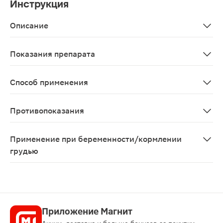
Инструкция
Описание
Day After плюстаблетки шипучие 4.3г 10шт помогут бы
Показания препарата
В качестве биологически активной добавки к пище - д
Способ применения
Взрослым (лицам старше 18 лет) по 1 таблетке, 1 раз 
Противопоказания
Индивидуальная непереносимость компонентов. Перед
Применение при беременности/кормлении
грудью
Беременным и кормящим женщинам необходимо прокон
Приложение Магнит