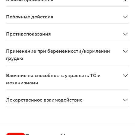
Наружно, местно, внутрь. Участки с поверхностными п
Побочные действия
Возможно: аллергические реакции; при приеме внутрь 
Противопоказания
Повышенная индивидуальная чувствительность к компон
Применение при беременности/кормлении
грудью
Противопоказан при беременностии в период лактаци
Влияние на способность управлять ТС и
механизмами
В период лечения (при приеме внутрь) необходимо с
Лекарственное взаимодействие
Календулы настойка усиливает действие других проти