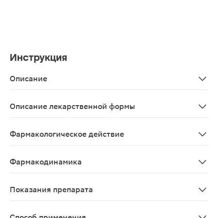
Инструкция
Описание
Календулы настойка 25мл — средство растительного пр
Описание лекарственной формы
Настойка в виде прозрачной жидкости желтовато-кор
Фармакологическое действие
Средство растительного происхождения. Содержит три
Фармакодинамика
Настойка календулы оказывает антисептическое, желч
Показания препарата
Ожоги, гнойные раны, порезы, трещины заднего прохо
Способ применения