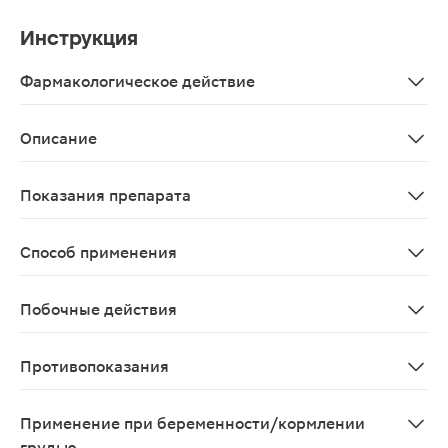
Инструкция
Фармакологическое действие
"Пустырника экстракт в таблетках" содержит компоне
Описание
Препарат «Пустырник» — это успокаивающее средство 
Показания препарата
Повышенная нервная возбудимость, неврастения, бесс
Способ применения
Взрослым, по 2 таблетки 3 раза в день во время еды. 
Побочные действия
Возможны аллергические реакции к компонентам преп
Противопоказания
Индивидуальная непереносимость компонентов, берем
Применение при беременности/кормлении
грудью