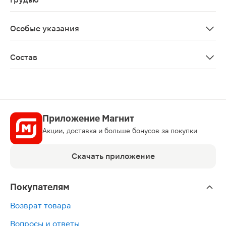
Противопоказано во время беременности и в период 
Особые указания
Биологически активная добавка к пище Не является 
Состав
Вода, мальтодекстрины, молочный белок, растительное 
Приложение Магнит
Акции, доставка и больше бонусов за покупки
Скачать приложение
Покупателям
Возврат товара
Вопросы и ответы