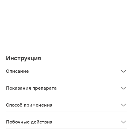
Инструкция
Описание
Энтегнин — биологически активная пищевая добавка. В
Показания препарата
В качестве дополнительного источника нерастворимых
Способ применения
Внутрь, во время еды. По 2 табл. 3 раза в день. Прод
Побочные действия
Диспептические явления, запор, аллергические реакц