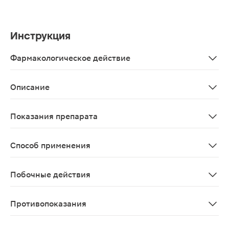
Инструкция
Фармакологическое действие
Lactobacillus paracasei способны эффективно помога
Описание
Биологически активная добавка нормализует микрофло
Показания препарата
Нормализации баланса кишечной микрофлоры; укрепле
Способ применения
Взрослым и детям старше 6 лет по 1 флакону в день 
Побочные действия
Возможны алергические реакции
Противопоказания
Индивидуальная непереносимость компонентов продук