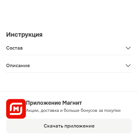
Инструкция
Состав
Aqua/water/eau, glycerin, cyclopentasiloxane, methyl meth
Описание
Средство матирующее для тела Bioderma Sebium 30мл 
Приложение Магнит
Акции, доставка и больше бонусов за покупки
Скачать приложение