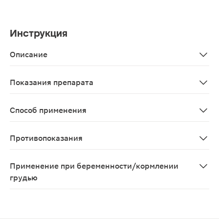
Инструкция
Описание
Нелекарственное средство 5-Гидрокситриптофан 5-HTP
Показания препарата
В качестве биологически активной добавки к пище - и
Способ применения
Взрослым по 2 капсулы 1 раз в день. При необходимос
Противопоказания
Индивидуальная непереносимость компонентов, берем
Применение при беременности/кормлении
грудью
Противопоказан при беременности, в период лактации