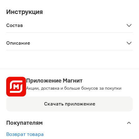
Инструкция
Состав
Aqua, alcohol denat, lysolecithin, panthenol, glycerin, ba
Описание
Лосьон Hair Vital для укрепления и роста волос 50мл
Приложение Магнит
Акции, доставка и больше бонусов за покупки
Скачать приложение
Покупателям
Возврат товара