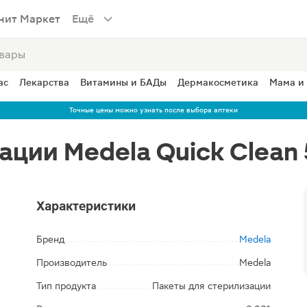
нит Маркет
Ещё
ас
Лекарства
Витамины и БАДы
Дермакосметика
Мама и
Точные цены можно узнать после выбора аптеки
ации Medela Quick Clean
Характеристики
Бренд
Medela
Производитель
Medela
Тип продукта
Пакеты для стерилизации