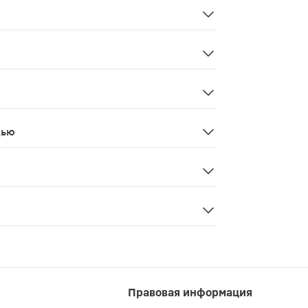
йной ложки) размолотых плодов в день во время еды, Прод
беременность, кормление грудью
дью
ваться с врачом
ется лекарственным средством. Перед применением реко
Правовая информация