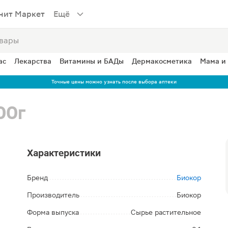
нит Маркет
Ещё
ас
Лекарства
Витамины и БАДы
Дермакосметика
Мама и
Точные цены можно узнать после выбора аптеки
00г
Характеристики
Бренд
Биокор
Производитель
Биокор
Форма выпуска
Сырье растительное