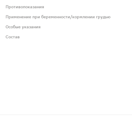
Противопоказания
олжительность приема - 1 месяц.
Применение при беременности/кормлении грудью
Особые указания
Состав
мендуется проконсультироваться с врачом.