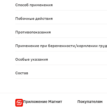
Способ применения
Взрослым и детям старше 14 лет по 0,5 г (1/3 ча
Побочные действия
Возможны аллергические реакции.
Противопоказания
Индивидуальная непереносимость компонентов, 
Применение при беременности/кормлении гру
Перед применением необходимо проконсультиро
Особые указания
Биологически активная добавка к пище. Не явля
Состав
Плоды расторопши пятнистой.
Приложение Магнит
Покупателям