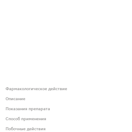
Фармакологическое действие
ракта. Преимущество цельных плодов в том, что все ак
Описание
Показания препарата
стойчивости к влиянию алкоголя, токсинов и медикамент
Способ применения
Побочные действия