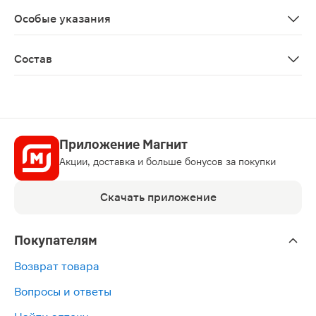
Противопоказано во время беременности и в период 
Особые указания
Биологически активная добавка к пище Не является 
Состав
Экстракт сухой шелковочашечни- ка курчавого листьев
Приложение Магнит
Акции, доставка и больше бонусов за покупки
Скачать приложение
Покупателям
Возврат товара
Вопросы и ответы