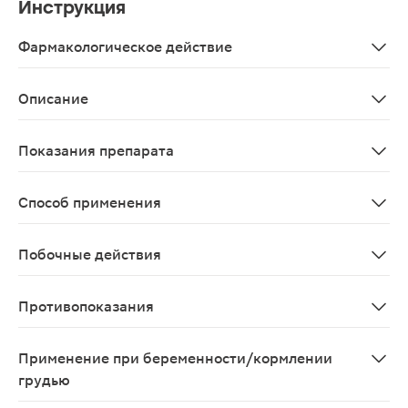
Инструкция
Фармакологическое действие
Шелковочашечник курчавый (Кеджибелинг) эффективно
Описание
Кеджибелинг Экстра капсулы 100 шт. — биологически 
Показания препарата
В качестве добавки к пище при мочекаменной и желчно
Способ применения
Взрослым - по 2 капсулы 3 раза в день. Продолжительн
Побочные действия
Возможны аллергические реакции
Противопоказания
Индивидуальная непереносимость компонентов БАД, б
Применение при беременности/кормлении
грудью