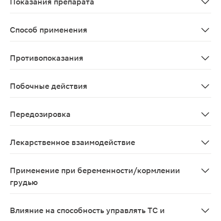
Показания препарата
Повышение неспецифических факторов защиты организ
Способ применения
Внутрь, взрослым по 1-2 таблетки 3 раза в день после 
Противопоказания
Повышенная индивидуальная чувствительность к компо
Побочные действия
Аллергические реакции (гиперемия кожи, кожная сыпь,
Передозировка
Данные отсутствуют
Лекарственное взаимодействие
Возможно применение одновременно с антибиотиками
Применение при беременности/кормлении
грудью
Применение при беременности и, в период грудного вс
Влияние на способность управлять ТС и