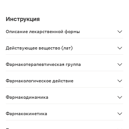
Инструкция
Описание лекарственной формы
Таблетки круглые двояковыпуклой формы с риской от 
Действующее вещество (лат)
Extractum Echinaceae angustifoliae
Фармакотерапевтическая группа
Иммуностимулирующее средство растительного проис
Фармакологическое действие
Иммуностимулирующее
Фармакодинамика
Основными действующими веществами препарата являю
Фармакокинетика
Данные отсутствуют