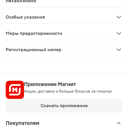
механизмами
Применение препарата не влияет на выполнение потен
Особые указания
Пациентам с рецидивирующими инфекционными заболе
Меры предосторожности
С осторожностью: Больным сахарным диабетом- и лица
Регистрационный номер
Р N003884/01
Приложение Магнит
Акции, доставка и больше бонусов за покупки
Скачать приложение
Покупателям