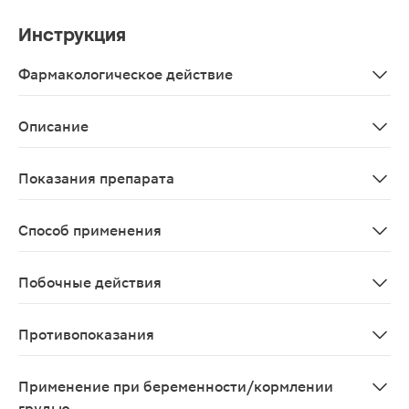
Инструкция
Фармакологическое действие
Регулирует обмен кальция и фосфора в организме, сп
Описание
Витамин D3 содержит 2000МЕ в 1 капсуле. Витамин по
Показания препарата
В качестве биологически активной добавки к пище – 
Способ применения
Взрослым по 1 капсуле в день во время еды. Продолжи
Побочные действия
Возможны аллергические реакции
Противопоказания
Индивидуальная непереносимость компонентов, берем
Применение при беременности/кормлении
грудью