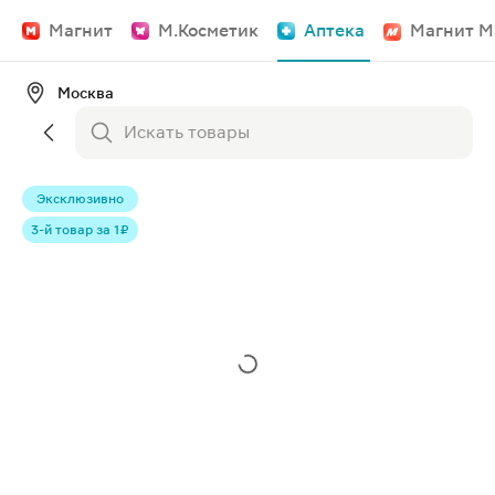
Магнит
М.Косметик
Аптека
Магнит М
Москва
Эксклюзивно
3-й товар за 1 ₽