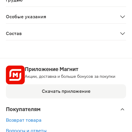
Противопоказано при беременности и в период лактац
Особые указания
Биологически активная добавка к пище. Не является 
Состав
Масло растительное (оливковое), оболочка (желатин, 
Приложение Магнит
Акции, доставка и больше бонусов за покупки
Скачать приложение
Покупателям
Возврат товара
Вопросы и ответы