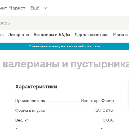
нит Маркет
Ещё
ас
Лекарства
Витамины и БАДы
Дермакосметика
Мама и
Точные цены можно узнать после выбора аптеки
 валерианы и пустырник
Характеристики
Производитель
Внешторг Фарма
Форма выпуска
КАПСУЛЫ
Вес, кг
0.036