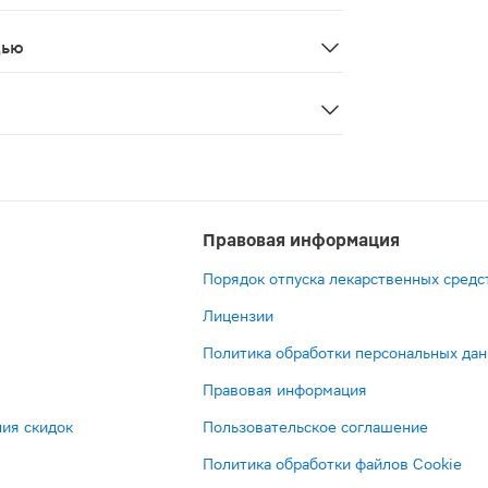
беременность, кормление грудью.
дью
и в период лактации.
е является лекарственным средством. Перед применение
Правовая информация
Порядок отпуска лекарственных средс
Лицензии
Политика обработки персональных да
Правовая информация
ия скидок
Пользовательское соглашение
Политика обработки файлов Cookie