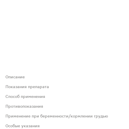
Описание
стительного происхождения, в состав которой входит пу
Показания препарата
Способ применения
идоиды.
Противопоказания
Применение при беременности/кормлении грудью
нием рекомендуется проконсультироваться с врачом.
Особые указания