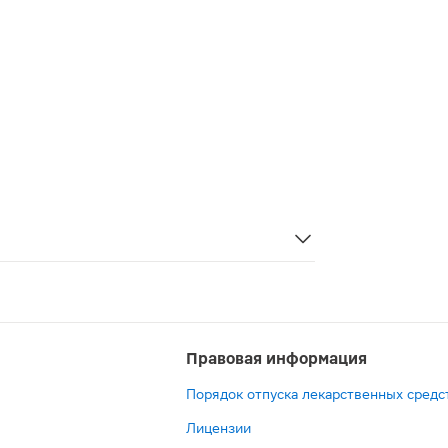
предназначены для обеспечения должного ухода за новоро
Правовая информация
Порядок отпуска лекарственных средс
Лицензии