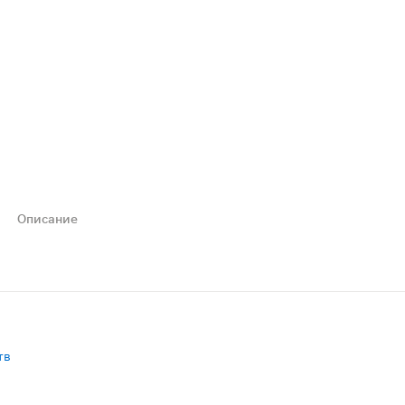
Описание
жденными. Используются в качестве эффективной защиты 
тв