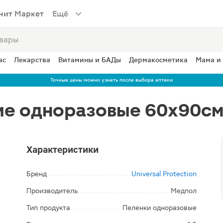
нит Маркет
Ещё
ас
Лекарства
Витамины и БАДы
Дермакосметика
Мама и
Точные цены можно узнать после выбора аптеки
е одноразовые 60х90см
Характеристики
Бренд
Universal Protection
Производитель
Медпол
Тип продукта
Пеленки одноразовые