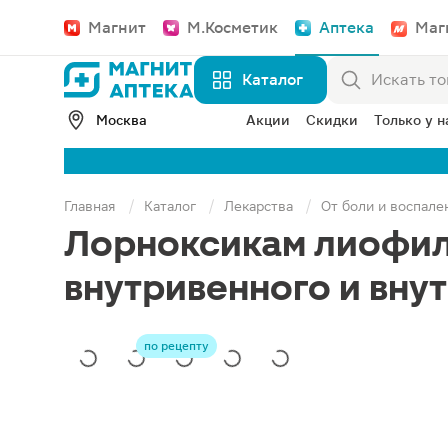
Магнит
М.Косметик
Аптека
Маг
Каталог
Москва
Акции
Скидки
Только у н
Главная
Каталог
Лекарства
От боли и воспале
Лорноксикам лиофили
внутривенного и вну
по рецепту