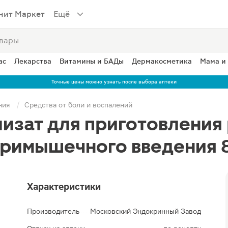
нит Маркет
Ещё
ас
Лекарства
Витамины и БАДы
Дермакосметика
Мама и
Точные цены можно узнать после выбора аптеки
ния
Средства от боли и воспалений
зат для приготовления 
тримышечного введения 
Характеристики
Производитель
Московский Эндокринный Завод