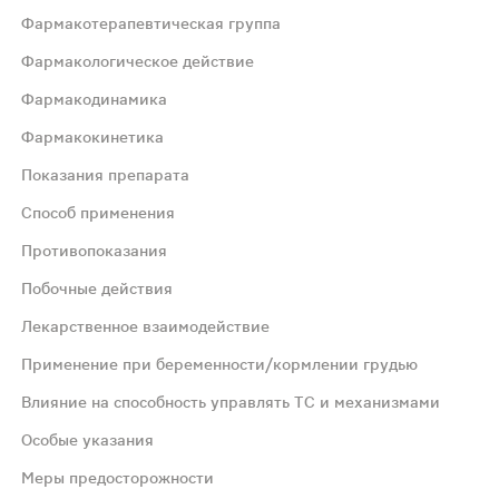
Фармакотерапевтическая группа
Фармакологическое действие
Фармакодинамика
Фармакокинетика
действие, а также обладает жаропонижающим и антиагрег
Показания препарата
Способ применения
ющим и противовоспалительным действием, относится к к
Противопоказания
Побочные действия
ведении достигается примерно через 0,4 часа. Абсолютн
Лекарственное взаимодействие
ы, бурсит, тендовагинит. Умеренный и выраженный болево
Применение при беременности/кормлении грудью
Влияние на способность управлять ТС и механизмами
рноксикама) водой для инъекций (2 мл). После приготов
Особые указания
Меры предосторожности
четание бронхиальной астмы, рецидивирующего полипоза 