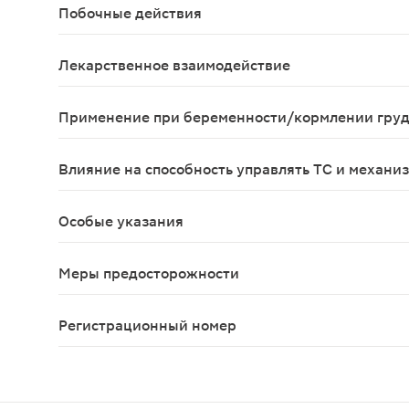
Побочные действия
В каждой частной категории побочные эффекты с
Лекарственное взаимодействие
Одновременное применение препарата Лорноксика
Применение при беременности/кормлении гру
Из-за отсутствия данных по применению препара
Влияние на способность управлять ТС и механи
Пациентам, у которых отмечается головокружени
Особые указания
С осторожностью применять при эрозивно-язвенн
Меры предосторожности
Не следует применять препарат одновременно с 
Регистрационный номер
ЛП-005003