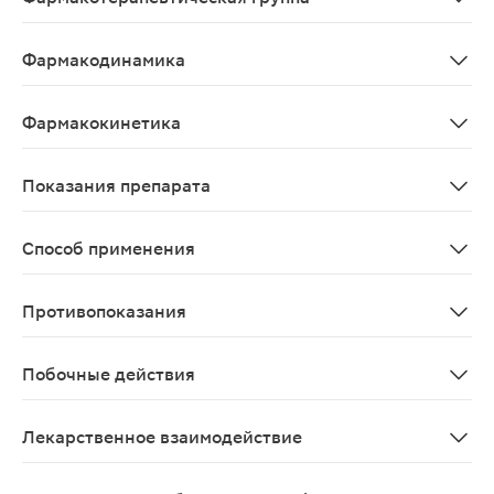
Отхаркивающее муколитическое средство.
Фармакодинамика
Муколитическое и отхаркивающее средство, является 
Фармакокинетика
Всасывание Для амброксола характерна быстрая и поч
Показания препарата
Острые и хронические заболевания дыхательных путей
Способ применения
Внутрь, после еды. Муколитический эффект препарата п
Противопоказания
Повышенная чувствительность к амброксолу, бромгексин
Побочные действия
Частота развития побочных реакций, развивающихся пр
Лекарственное взаимодействие
Противокашлевые средства (например, кодеин) - за с