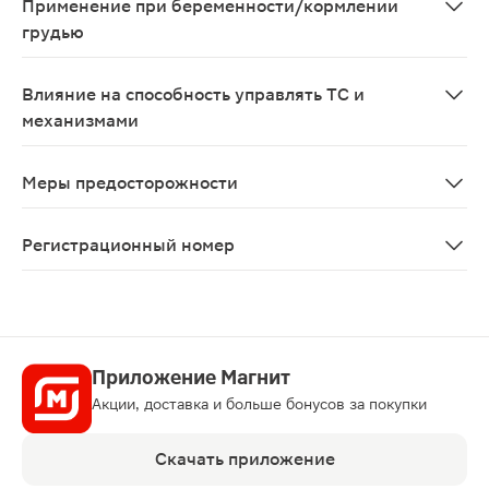
Применение при беременности/кормлении
грудью
Применение амброксола в I триместре беременности пр
Влияние на способность управлять ТС и
механизмами
Исследования о влиянии препарата на способность к 
Меры предосторожности
У детей и пациентов с пониженным кашлевым рефлексо
Регистрационный номер
ЛП-005105
Приложение Магнит
Акции, доставка и больше бонусов за покупки
Скачать приложение