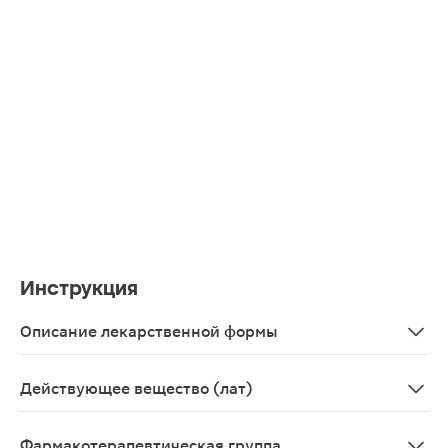
Инструкция
Описание лекарственной формы
Прозрачная, светло-желтая жидкость с запахом малин
Действующее вещество (лат)
Ambroxolum
Фармакотерапевтическая группа