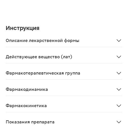
Инструкция
Описание лекарственной формы
Прозрачная, бесцветная жидкость.
Действующее вещество (лат)
Betaxololum
Фармакотерапевтическая группа
Противоглаукомное средство - бета-адреноблокатор.
Фармакодинамика
Селективный бета1-адреноблокатор без внутренней си
Фармакокинетика
Селективный бета1-адреноблокатор без внутренней си
Показания препарата