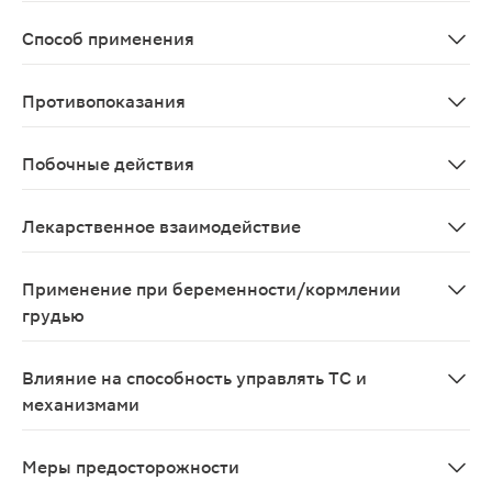
Снижение повышенного внутриглазного давления у пац
Способ применения
Местно. Взрослым (в том числе пожилым пациентам) в 
Противопоказания
Гиперчувствительность к компонентам препарата; сину
Побочные действия
При оценке частоты встречаемости различных побочных
Лекарственное взаимодействие
При одновременном применении бетаксолола и раствор
Применение при беременности/кормлении
грудью
Применение препарата во время беременности и лакта
Влияние на способность управлять ТС и
механизмами
Пациентам, у которых после инстилляции лекарственн
Меры предосторожности