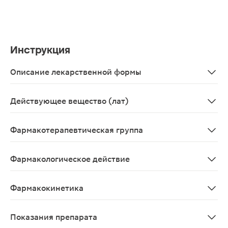
Инструкция
Описание лекарственной формы
Бесцветный, прозрачный раствор.
Действующее вещество (лат)
Tafluprostum
Фармакотерапевтическая группа
Противоглаукомное средство – простагландина F2-аль
Фармакологическое действие
Противоглаукомное средство, фторированный аналог пр
Фармакокинетика
После инстилляции тафлупроста в соответствующей лек
Показания препарата