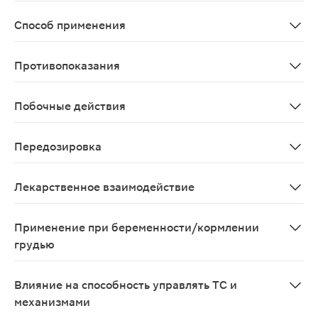
Повышенное внутриглазное давление у пациентов с от
Способ применения
Способ применения Для предотвращения возможного за
Противопоказания
Противопоказания: - Гиперчувствительность к действу
Побочные действия
Со стороны органа зрения: часто - зуд глаз, раздраж
Передозировка
После инстилляции препарата в глаз передозировка м
Лекарственное взаимодействие
После местного применения Cmax левофлоксацина в п
Применение при беременности/кормлении
грудью
Данные о применении тафлупроста у беременных женщи
Влияние на способность управлять ТС и
механизмами