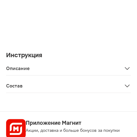
Инструкция
Описание
Крем-уход против морщин предотвращает появление но
Состав
Aqua, glycerin, octocrylene, niacinamide, rhamnose, alcoh
Приложение Магнит
Акции, доставка и больше бонусов за покупки