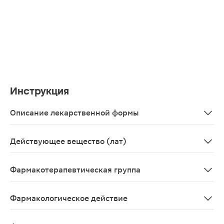
Инструкция
Описание лекарственной формы
Круглые, плоскоцилиндрические таблетки от светло-же
Действующее вещество (лат)
Drotaverinum
Фармакотерапевтическая группа
Спазмолитическое средство
Фармакологическое действие
Спазмолитическое