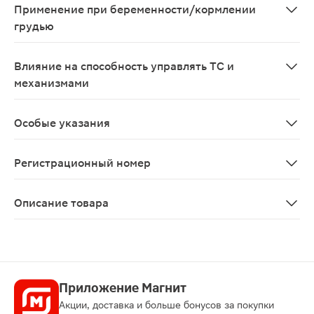
Применение при беременности/кормлении
грудью
Дротаверин не обладает тератогенным и эмбриотоксич
Влияние на способность управлять ТС и
механизмами
При приеме внутрь в терапевтических дозах дротавер
Особые указания
Использование в педиатрии С осторожностью применят
Регистрационный номер
ЛП-004748
Описание товара
Дротаверин Велфарм таблетки 40мг 50шт помогут быст
Приложение Магнит
Акции, доставка и больше бонусов за покупки