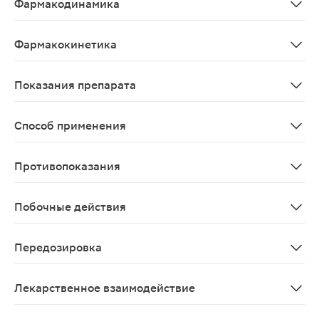
Фармакодинамика
Спазмолитик миотропного действия. По химической ст
Фармакокинетика
При пероральном приеме абсорбция – высокая, период
Показания препарата
Спазмы гладкой мускулатуры при заболеваниях желчевы
Способ применения
Внутрь. Взрослые: По 1-2 таблетки (40-80 мг) 2-3 раз
Противопоказания
Повышенная чувствительность к дротаверину; почечная
Побочные действия
Со стороны нервной системы: редко - головная боль, 
Передозировка
В больших дозах нарушает предсердно-желудочковую п
Лекарственное взаимодействие
При одновременном применении с трициклическими ан