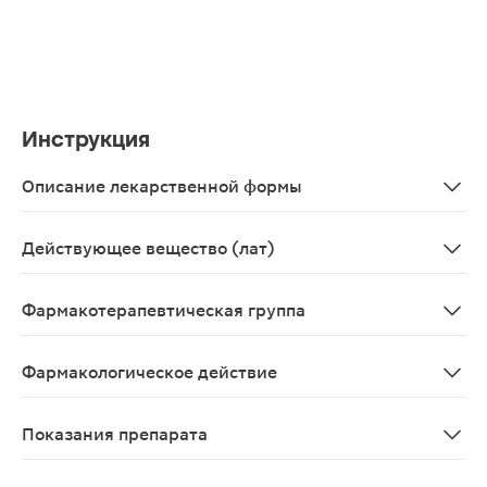
Инструкция
Описание лекарственной формы
Кусочки коры различной формы светло-коричневого, с
Действующее вещество (лат)
Cortex Quercus
Фармакотерапевтическая группа
Вяжущее средство растительного происхождения.
Фармакологическое действие
Настой коры дуба оказывает вяжущее, противовоспали
Показания препарата
Применяют местно у взрослых и детей при воспалительн