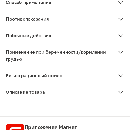
Способ применения
Способ применения и дозы 3 фильтр-пакета (4,5 г) по
Противопоказания
Повышенная чувствительность к препарату.
Побочные действия
Возможно: аллергические реакции. При длительном п
Применение при беременности/кормлении
грудью
Возможно применение препарата в период беременнос
Регистрационный номер
Р N003288/01
Описание товара
Дуба кора порошок фильтр-пакеты 1.5г 20шт — лекарст
Приложение Магнит