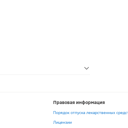
сации повязок и компрессов, для удаления загрязнений 
Правовая информация
Порядок отпуска лекарственных средс
Лицензии