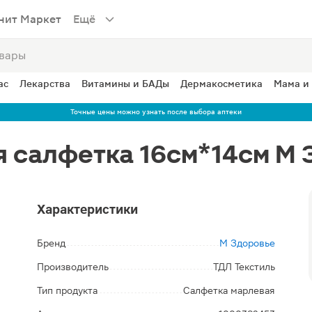
нит Маркет
Ещё
ас
Лекарства
Витамины и БАДы
Дермакосметика
Мама и
Точные цены можно узнать после выбора аптеки
 салфетка 16см*14см М 
Характеристики
Бренд
М Здоровье
Производитель
ТДЛ Текстиль
Тип продукта
Салфетка марлевая