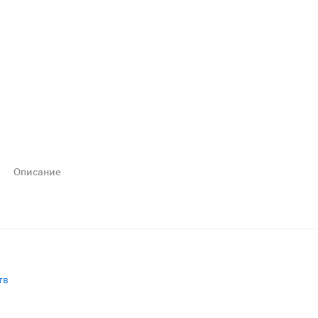
Описание
и обработки ран. Салфетки изготовлены из 100% экологи
тв