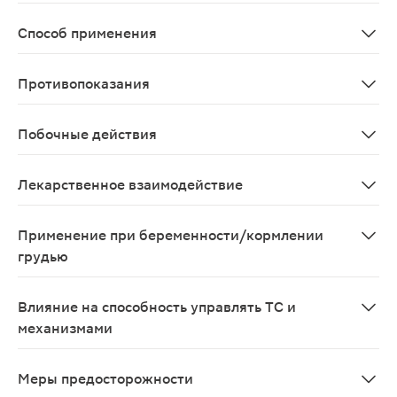
Контрацепция. Препарат НоваРинг предназначен для же
Способ применения
Для достижения контрацептивного эффекта препарат Н
Противопоказания
Применение комбинированных контрацептивных препара
Побочные действия
Нежелательные реакции (HP), отмеченные при примене
Лекарственное взаимодействие
Взаимодействие между гормональными контрацептивами
Применение при беременности/кормлении
грудью
Препарат НоваРинг предназначен для предупреждения 
Влияние на способность управлять ТС и
механизмами
Препарат Ремикейд® может оказывать незначительное 
Меры предосторожности