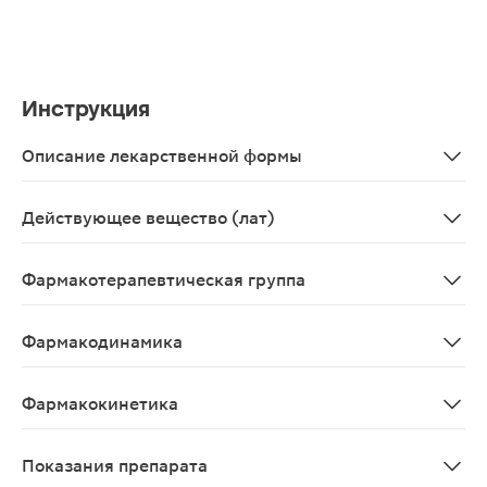
Инструкция
Описание лекарственной формы
Гладкое, прозрачное, бесцветное или почти бесцветн
Действующее вещество (лат)
Aethinyloestradiolum+Aetonogestrelum
Фармакотерапевтическая группа
Контрацептивное средство комбинированное (эстроген 
Фармакодинамика
Механизм действия Препарат НоваРинг® - это гормона
Фармакокинетика
Этоногестрел Всасывание Этоногестрел, высвобождающ
Показания препарата